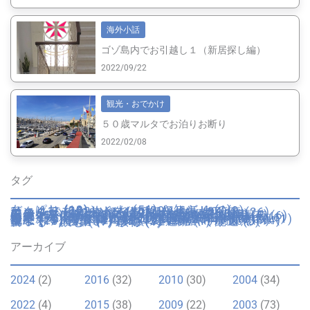
海外小話
ゴゾ島内でお引越し１（新居探し編）
2022/09/22
観光・おでかけ
５０歳マルタでお泊りお断り
2022/02/08
タグ
あっぱれ
(13)
いいね
(51)
お知らせ
(1)
びっくり
(32)
もやもや
(29)
イギリス
(9)
イタリア
(222)
イタリア妊婦生活
(34)
エンターテイメント
(20)
カトリック行事
(26)
カルチャー
(20)
ゴゾ
(93)
サイト
(7)
ショップ
(17)
スペイン
(1)
トリュフ
(3)
フランス
(2)
マルタ
(42)
ミュージアム
(5)
不便
(11)
不動産
(7)
乗物・交通
(16)
仮装
(4)
伝統
(5)
便利
(10)
健康
(19)
回想録
(12)
園芸
(6)
夫のピー太郎
(9)
学校・教育
(24)
容姿
(6)
年末年始
(8)
引越し
(11)
役所・警察
(3)
心が痛む
(1)
思いふける
(8)
成長
(16)
手続き
(6)
日本
(10)
日本里帰り
(20)
日用品
(2)
時間
(2)
歴史
(7)
歴史的建造物
(8)
気候
(25)
海
(13)
湖
(1)
溜息
(19)
物価
(11)
猫
(12)
画材
(1)
病院
(19)
祝う
(21)
穴場
(4)
自動車運転免許
(4)
自然
(14)
菓子
(13)
言語
(9)
跡地
(3)
遺跡
(1)
配送
(5)
食べる・飲む
(37)
骸骨
(1)
アーカイブ
2024
(2)
2016
(32)
2010
(30)
2004
(34)
2022
(4)
2015
(38)
2009
(22)
2003
(73)