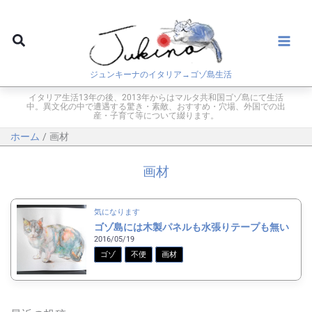
内
容
検
を
索
ス
ジュンキーナのイタリア→ゴゾ島生活
キ
ッ
イタリア生活13年の後、2013年からはマルタ共和国ゴゾ島にて生活
中。異文化の中で遭遇する驚き・素敵、おすすめ・穴場、外国での出
プ
産・子育て等について綴ります。
ホーム
画材
画材
気になります
ゴゾ島には木製パネルも水張りテープも無い
2016/05/19
ゴゾ
不便
画材