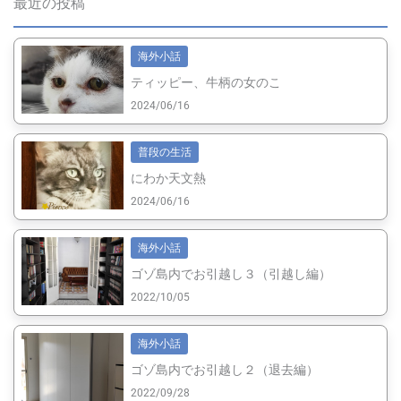
最近の投稿
海外小話
ティッピー、牛柄の女のこ
2024/06/16
普段の生活
にわか天文熱
2024/06/16
海外小話
ゴゾ島内でお引越し３（引越し編）
2022/10/05
海外小話
ゴゾ島内でお引越し２（退去編）
2022/09/28