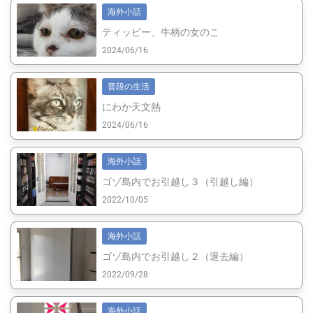
海外小話
ティッピー、牛柄の女のこ
2024/06/16
普段の生活
にわか天文熱
2024/06/16
海外小話
ゴゾ島内でお引越し３（引越し編）
2022/10/05
海外小話
ゴゾ島内でお引越し２（退去編）
2022/09/28
海外小話