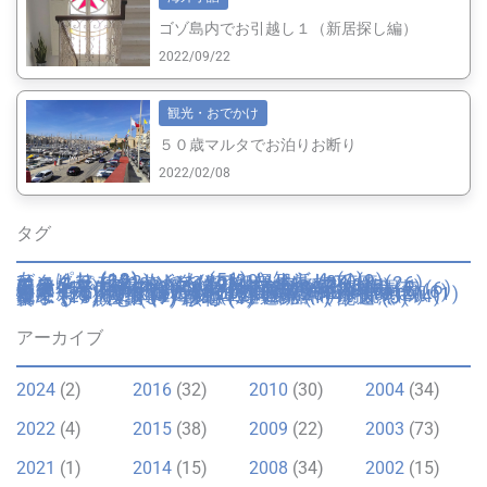
ゴゾ島内でお引越し１（新居探し編）
2022/09/22
観光・おでかけ
５０歳マルタでお泊りお断り
2022/02/08
タグ
あっぱれ
(13)
いいね
(51)
お知らせ
(1)
びっくり
(32)
もやもや
(29)
イギリス
(9)
イタリア
(222)
イタリア妊婦生活
(34)
エンターテイメント
(20)
カトリック行事
(26)
カルチャー
(20)
ゴゾ
(93)
サイト
(7)
ショップ
(17)
スペイン
(1)
トリュフ
(3)
フランス
(2)
マルタ
(42)
ミュージアム
(5)
不便
(11)
不動産
(7)
乗物・交通
(16)
仮装
(4)
伝統
(5)
便利
(10)
健康
(19)
回想録
(12)
園芸
(6)
夫のピー太郎
(9)
学校・教育
(24)
容姿
(6)
年末年始
(8)
引越し
(11)
役所・警察
(3)
心が痛む
(1)
思いふける
(8)
成長
(16)
手続き
(6)
日本
(10)
日本里帰り
(20)
日用品
(2)
時間
(2)
歴史
(7)
歴史的建造物
(8)
気候
(25)
海
(13)
湖
(1)
溜息
(19)
物価
(11)
猫
(12)
画材
(1)
病院
(19)
祝う
(21)
穴場
(4)
自動車運転免許
(4)
自然
(14)
菓子
(13)
言語
(9)
跡地
(3)
遺跡
(1)
配送
(5)
食べる・飲む
(37)
骸骨
(1)
アーカイブ
2024
(2)
2016
(32)
2010
(30)
2004
(34)
2022
(4)
2015
(38)
2009
(22)
2003
(73)
2021
(1)
2014
(15)
2008
(34)
2002
(15)