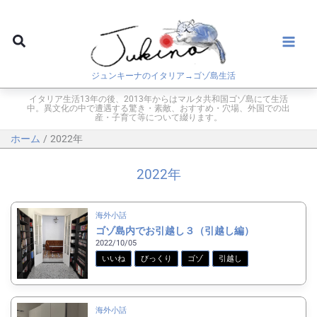
内
容
検
を
索
ス
ジュンキーナのイタリア→ゴゾ島生活
キ
ッ
イタリア生活13年の後、2013年からはマルタ共和国ゴゾ島にて生活
中。異文化の中で遭遇する驚き・素敵、おすすめ・穴場、外国での出
プ
産・子育て等について綴ります。
ホーム
2022年
2022年
海外小話
ゴゾ島内でお引越し３（引越し編）
2022/10/05
いいね
びっくり
ゴゾ
引越し
海外小話