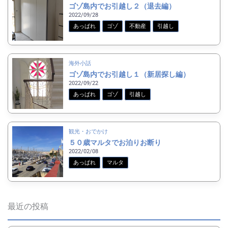
ゴゾ島内でお引越し２（退去編）
2022/09/28
あっぱれ
ゴゾ
不動産
引越し
海外小話
ゴゾ島内でお引越し１（新居探し編）
2022/09/22
あっぱれ
ゴゾ
引越し
観光・おでかけ
５０歳マルタでお泊りお断り
2022/02/08
あっぱれ
マルタ
最近の投稿