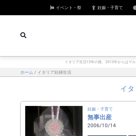
内
イベント・祭
妊娠・子育て
容
を
ス
検
キ
索
ッ
プ
イタリア生活13年の後、2013年からは
ホーム
イタリア妊婦生活
イタ
妊娠・子育て
無事出産
2006/10/14