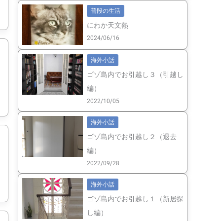
普段の生活
にわか天文熱
2024/06/16
海外小話
ゴゾ島内でお引越し３（引越し
編）
2022/10/05
海外小話
ゴゾ島内でお引越し２（退去
編）
2022/09/28
海外小話
ゴゾ島内でお引越し１（新居探
し編）