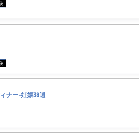
院
院
ィナー-妊娠38週