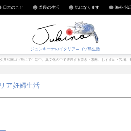
日本のこと
普段の生活
気になります
海外小
ジュンキーナのイタリア→ゴゾ島生活
マルタ共和国ゴゾ島にて生活中。異文化の中で遭遇する驚き・素敵、おすすめ・穴場
リア妊婦生活