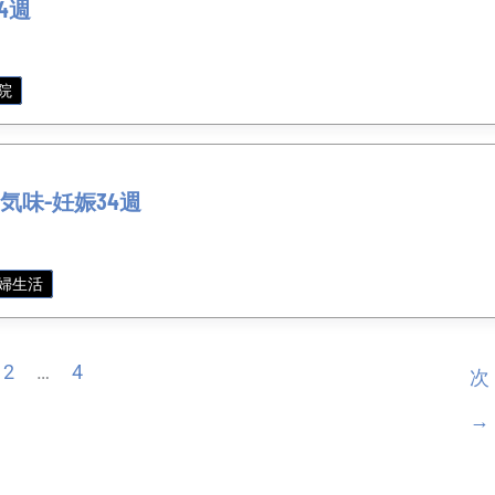
4週
院
気味-妊娠34週
婦生活
2
…
4
次
→