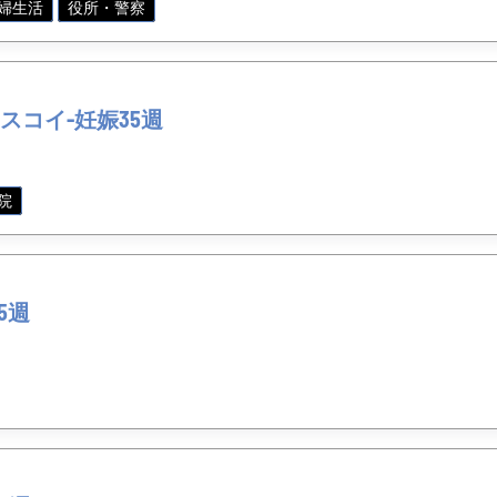
婦生活
役所・警察
スコイ-妊娠35週
院
5週