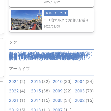
2022/09/22
観光・おでかけ
５０歳マルタでお泊りお断り
2022/02/08
タグ
あっぱれ
(13)
いいね
(51)
お知らせ
(1)
びっくり
(32)
もやもや
(29)
イギリス
(9)
イタリア
(222)
イタリア妊婦生活
(34)
エンターテイメント
(20)
カトリック行事
(26)
カルチャー
(20)
ゴゾ
(93)
サイト
(7)
ショップ
(17)
スペイン
(1)
トリュフ
(3)
フランス
(2)
マルタ
(42)
ミュージアム
(5)
不便
(11)
不動産
(7)
乗物・交通
(16)
仮装
(4)
伝統
(5)
便利
(10)
健康
(19)
回想録
(12)
園芸
(6)
夫のピー太郎
(9)
学校・教育
(24)
容姿
(6)
年末年始
(8)
引越し
(11)
役所・警察
(3)
心が痛む
(1)
思いふける
(8)
成長
(16)
手続き
(6)
日本
(10)
日本里帰り
(20)
日用品
(2)
時間
(2)
歴史
(7)
歴史的建造物
(8)
気候
(25)
海
(13)
湖
(1)
溜息
(19)
物価
(11)
猫
(12)
画材
(1)
病院
(19)
祝う
(21)
穴場
(4)
自動車運転免許
(4)
自然
(14)
菓子
(13)
言語
(9)
跡地
(3)
遺跡
(1)
配送
(5)
食べる・飲む
(37)
骸骨
(1)
アーカイブ
2024
(2)
2016
(32)
2010
(30)
2004
(34)
2022
(4)
2015
(38)
2009
(22)
2003
(73)
2021
(1)
2014
(15)
2008
(34)
2002
(15)
2019
(5)
2013
(11)
2007
(11)