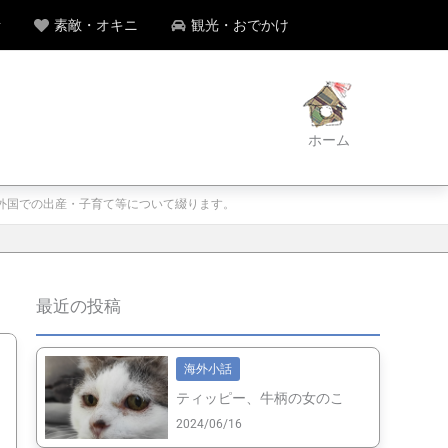
話
素敵・オキニ
観光・おでかけ
ホーム
、外国での出産・子育て等について綴ります。
最近の投稿
海外小話
ティッピー、牛柄の女のこ
2024/06/16