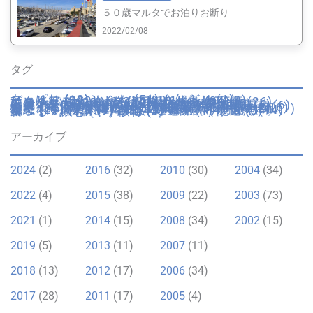
５０歳マルタでお泊りお断り
2022/02/08
タグ
あっぱれ
(13)
いいね
(51)
お知らせ
(1)
びっくり
(32)
もやもや
(29)
イギリス
(9)
イタリア
(222)
イタリア妊婦生活
(34)
エンターテイメント
(20)
カトリック行事
(26)
カルチャー
(20)
ゴゾ
(93)
サイト
(7)
ショップ
(17)
スペイン
(1)
トリュフ
(3)
フランス
(2)
マルタ
(42)
ミュージアム
(5)
不便
(11)
不動産
(7)
乗物・交通
(16)
仮装
(4)
伝統
(5)
便利
(10)
健康
(19)
回想録
(12)
園芸
(6)
夫のピー太郎
(9)
学校・教育
(24)
容姿
(6)
年末年始
(8)
引越し
(11)
役所・警察
(3)
心が痛む
(1)
思いふける
(8)
成長
(16)
手続き
(6)
日本
(10)
日本里帰り
(20)
日用品
(2)
時間
(2)
歴史
(7)
歴史的建造物
(8)
気候
(25)
海
(13)
湖
(1)
溜息
(19)
物価
(11)
猫
(12)
画材
(1)
病院
(19)
祝う
(21)
穴場
(4)
自動車運転免許
(4)
自然
(14)
菓子
(13)
言語
(9)
跡地
(3)
遺跡
(1)
配送
(5)
食べる・飲む
(37)
骸骨
(1)
アーカイブ
2024
(2)
2016
(32)
2010
(30)
2004
(34)
2022
(4)
2015
(38)
2009
(22)
2003
(73)
2021
(1)
2014
(15)
2008
(34)
2002
(15)
2019
(5)
2013
(11)
2007
(11)
2018
(13)
2012
(17)
2006
(34)
2017
(28)
2011
(17)
2005
(4)