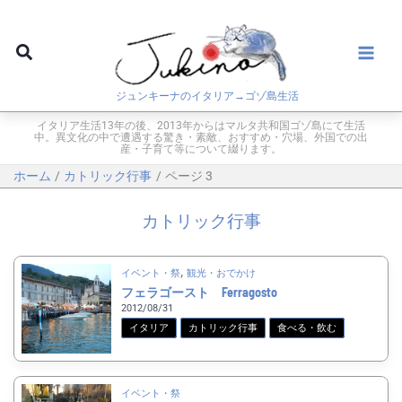
内
容
検
を
索
ス
ジュンキーナのイタリア→ゴゾ島生活
キ
ッ
イタリア生活13年の後、2013年からはマルタ共和国ゴゾ島にて生活
中。異文化の中で遭遇する驚き・素敵、おすすめ・穴場、外国での出
プ
産・子育て等について綴ります。
ホーム
カトリック行事
ページ 3
カトリック行事
,
イベント・祭
観光・おでかけ
フェラゴースト Ferragosto
2012/08/31
イタリア
カトリック行事
食べる・飲む
イベント・祭