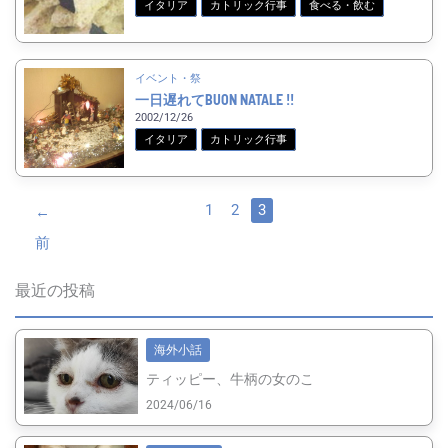
イタリア
カトリック行事
食べる・飲む
イベント・祭
一日遅れてBUON NATALE !!
2002/12/26
イタリア
カトリック行事
1
2
3
←
前
最近の投稿
海外小話
ティッピー、牛柄の女のこ
2024/06/16