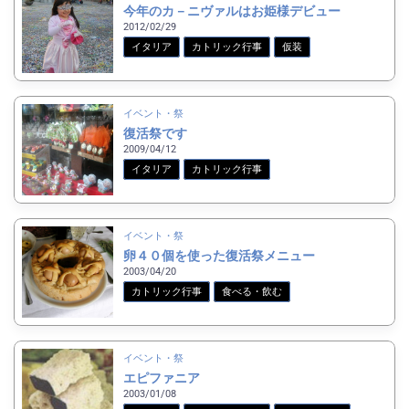
今年のカ－ニヴァルはお姫様デビュー
2012/02/29
イタリア
カトリック行事
仮装
イベント・祭
復活祭です
2009/04/12
イタリア
カトリック行事
イベント・祭
卵４０個を使った復活祭メニュー
2003/04/20
カトリック行事
食べる・飲む
イベント・祭
エピファニア
2003/01/08