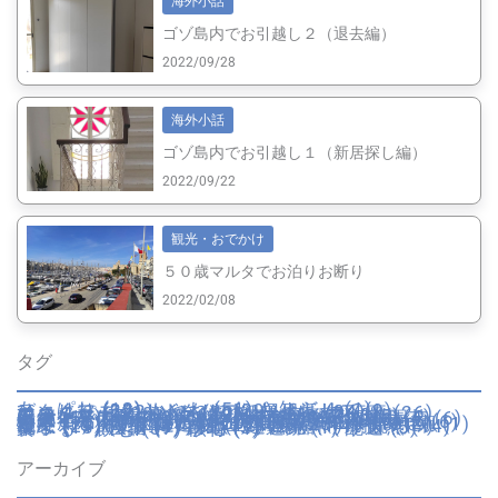
海外小話
ゴゾ島内でお引越し２（退去編）
2022/09/28
海外小話
ゴゾ島内でお引越し１（新居探し編）
2022/09/22
観光・おでかけ
５０歳マルタでお泊りお断り
2022/02/08
タグ
あっぱれ
(13)
いいね
(51)
お知らせ
(1)
びっくり
(32)
もやもや
(29)
イギリス
(9)
イタリア
(222)
イタリア妊婦生活
(34)
エンターテイメント
(20)
カトリック行事
(26)
カルチャー
(20)
ゴゾ
(93)
サイト
(7)
ショップ
(17)
スペイン
(1)
トリュフ
(3)
フランス
(2)
マルタ
(42)
ミュージアム
(5)
不便
(11)
不動産
(7)
乗物・交通
(16)
仮装
(4)
伝統
(5)
便利
(10)
健康
(19)
回想録
(12)
園芸
(6)
夫のピー太郎
(9)
学校・教育
(24)
容姿
(6)
年末年始
(8)
引越し
(11)
役所・警察
(3)
心が痛む
(1)
思いふける
(8)
成長
(16)
手続き
(6)
日本
(10)
日本里帰り
(20)
日用品
(2)
時間
(2)
歴史
(7)
歴史的建造物
(8)
気候
(25)
海
(13)
湖
(1)
溜息
(19)
物価
(11)
猫
(12)
画材
(1)
病院
(19)
祝う
(21)
穴場
(4)
自動車運転免許
(4)
自然
(14)
菓子
(13)
言語
(9)
跡地
(3)
遺跡
(1)
配送
(5)
食べる・飲む
(37)
骸骨
(1)
アーカイブ