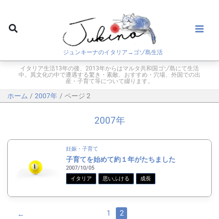
内
容
検
を
索
ス
ジュンキーナのイタリア→ゴゾ島生活
キ
ッ
イタリア生活13年の後、2013年からはマルタ共和国ゴゾ島にて生活
中。異文化の中で遭遇する驚き・素敵、おすすめ・穴場、外国での出
プ
産・子育て等について綴ります。
ホーム
2007年
ページ 2
2007年
妊娠・子育て
子育てを始めて約１年がたちました
2007/10/05
イタリア
思いふける
成長
1
2
←