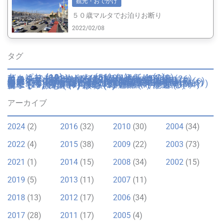
観光・おでかけ
５０歳マルタでお泊りお断り
2022/02/08
タグ
あっぱれ
(13)
いいね
(51)
お知らせ
(1)
びっくり
(32)
もやもや
(29)
イギリス
(9)
イタリア
(222)
イタリア妊婦生活
(34)
エンターテイメント
(20)
カトリック行事
(26)
カルチャー
(20)
ゴゾ
(93)
サイト
(7)
ショップ
(17)
スペイン
(1)
トリュフ
(3)
フランス
(2)
マルタ
(42)
ミュージアム
(5)
不便
(11)
不動産
(7)
乗物・交通
(16)
仮装
(4)
伝統
(5)
便利
(10)
健康
(19)
回想録
(12)
園芸
(6)
夫のピー太郎
(9)
学校・教育
(24)
容姿
(6)
年末年始
(8)
引越し
(11)
役所・警察
(3)
心が痛む
(1)
思いふける
(8)
成長
(16)
手続き
(6)
日本
(10)
日本里帰り
(20)
日用品
(2)
時間
(2)
歴史
(7)
歴史的建造物
(8)
気候
(25)
海
(13)
湖
(1)
溜息
(19)
物価
(11)
猫
(12)
画材
(1)
病院
(19)
祝う
(21)
穴場
(4)
自動車運転免許
(4)
自然
(14)
菓子
(13)
言語
(9)
跡地
(3)
遺跡
(1)
配送
(5)
食べる・飲む
(37)
骸骨
(1)
アーカイブ
2024
(2)
2016
(32)
2010
(30)
2004
(34)
2022
(4)
2015
(38)
2009
(22)
2003
(73)
2021
(1)
2014
(15)
2008
(34)
2002
(15)
2019
(5)
2013
(11)
2007
(11)
2018
(13)
2012
(17)
2006
(34)
2017
(28)
2011
(17)
2005
(4)