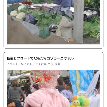
仮装とフロートでだらだらゴゾカーニヴァル
イベント・祭
/
カトリック行事
,
ゴゾ
,
仮装