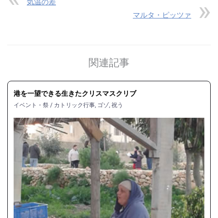
気温の差
マルタ・ピッツァ
関連記事
港を一望できる生きたクリスマスクリブ
イベント・祭
/
カトリック行事
,
ゴゾ
,
祝う