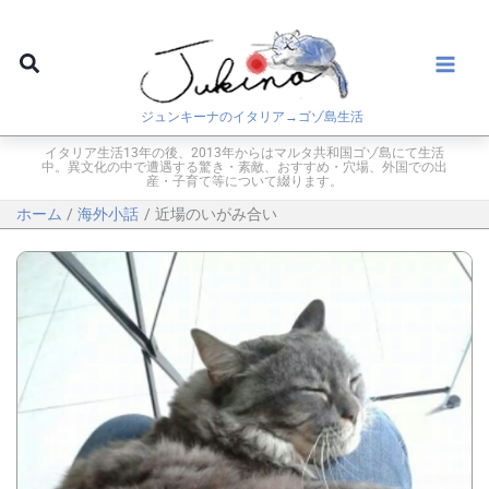
内
容
検
を
索
ス
ジュンキーナのイタリア→ゴゾ島生活
キ
ッ
イタリア生活13年の後、2013年からはマルタ共和国ゴゾ島にて生活
中。異文化の中で遭遇する驚き・素敵、おすすめ・穴場、外国での出
プ
産・子育て等について綴ります。
ホーム
海外小話
近場のいがみ合い