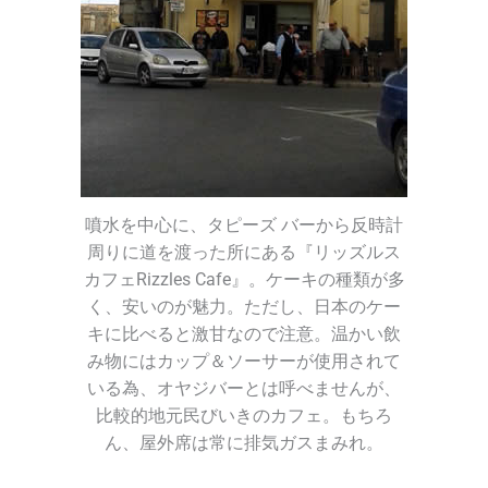
噴水を中心に、タピーズ バーから反時計
周りに道を渡った所にある『リッズルス
カフェRizzles Cafe』。ケーキの種類が多
く、安いのが魅力。ただし、日本のケー
キに比べると激甘なので注意。温かい飲
み物にはカップ＆ソーサーが使用されて
いる為、オヤジバーとは呼べませんが、
比較的地元民びいきのカフェ。もちろ
ん、屋外席は常に排気ガスまみれ。