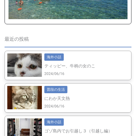
最近の投稿
海外小話
ティッピー、牛柄の女のこ
2024/06/16
普段の生活
にわか天文熱
2024/06/16
海外小話
ゴゾ島内でお引越し３（引越し編）