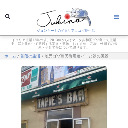
内
容
検
を
索
ス
ジュンキーナのイタリア→ゴゾ島生活
キ
ッ
イタリア生活13年の後、2013年からはマルタ共和国ゴゾ島にて生活
中。異文化の中で遭遇する驚き・素敵、おすすめ・穴場、外国での出
プ
産・子育て等について綴ります。
ホーム
普段の生活
地元ゴゾ島民御用達バーと朝の風景