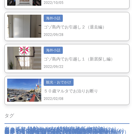
2022/10/05
海外小話
ゴゾ島内でお引越し２（退去編）
2022/09/28
海外小話
ゴゾ島内でお引越し１（新居探し編）
2022/09/22
観光・おでかけ
５０歳マルタでお泊りお断り
2022/02/08
タグ
あっぱれ
(13)
いいね
(51)
お知らせ
(1)
びっくり
(32)
もやもや
(29)
イギリス
(9)
イタリア
(222)
イタリア妊婦生活
(34)
エンターテイメント
(20)
カトリック行事
(26)
カルチャー
(20)
ゴゾ
(93)
サイト
(7)
ショップ
(17)
スペイン
(1)
トリュフ
(3)
フランス
(2)
マルタ
(42)
ミュージアム
(5)
不便
(11)
不動産
(7)
乗物・交通
(16)
仮装
(4)
伝統
(5)
便利
(10)
健康
(19)
回想録
(12)
園芸
(6)
夫のピー太郎
(9)
学校・教育
(24)
容姿
(6)
年末年始
(8)
引越し
(11)
役所・警察
(3)
心が痛む
(1)
思いふける
(8)
成長
(16)
手続き
(6)
日本
(10)
日本里帰り
(20)
日用品
(2)
時間
(2)
歴史
(7)
歴史的建造物
(8)
気候
(25)
海
(13)
湖
(1)
溜息
(19)
物価
(11)
猫
(12)
画材
(1)
病院
(19)
祝う
(21)
穴場
(4)
自動車運転免許
(4)
自然
(14)
菓子
(13)
言語
(9)
跡地
(3)
遺跡
(1)
配送
(5)
食べる・飲む
(37)
骸骨
(1)