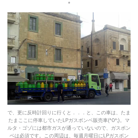
*
で、更に反時計回りに行くと．．．と、この車は、たま
たまここに停車していたLPガスボンベ販売車(^O^;)。マ
ルタ・ゴゾには都市ガスが通っていないので、ガスボン
ベは必須です。この周辺は、毎週月曜日にLPガスボン