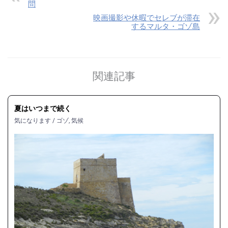
問
映画撮影や休暇でセレブが滞在
するマルタ・ゴゾ島
関連記事
夏はいつまで続く
気になります
/
ゴゾ
,
気候