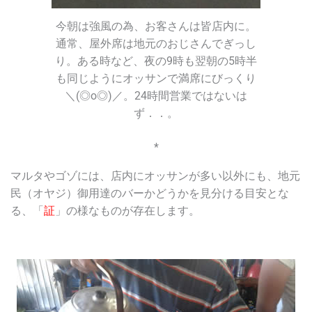
今朝は強風の為、お客さんは皆店内に。
通常、屋外席は地元のおじさんでぎっし
り。ある時など、夜の9時も翌朝の5時半
も同じようにオッサンで満席にびっくり
＼(◎o◎)／。24時間営業ではないは
ず．．。
*
マルタやゴゾには、店内にオッサンが多い以外にも、地元
民（オヤジ）御用達のバーかどうかを見分ける目安とな
る、「
証
」の様なものが存在します。