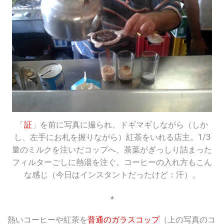
「
証
」を前に写真に撮られ、ドギマギしながら（しか
し、左手にお札を握りながら）紅茶をいれる店主。1/3
量のミルクを注いだコップへ、茶葉がぎっしり詰まった
フィルターごしに熱湯を注ぐ。コーヒーの入れ方もこん
な感じ（今日はインスタントだったけど：汗）。
*
熱いコーヒーや紅茶を
普通のガラスコップ
（上の写真のコ