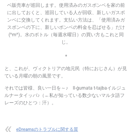
ベ販売車が巡回します。使用済みのガスボンベを家の前
に出しておくと、巡回している人が回収、新しいガスボ
ンベに交換してくれます。支払い方法は、「使用済みガ
スボンベの下に、新しいボンベの料金を忍ばせる」だけ
(^m^)。水のボトル（毎週水曜日）の買い方もこれと同
じ。
*
と、これが、ヴィクトリアの地元民（特におじさん）が見
ている月曜の朝の風景です。
それでは皆様、良い一日を～♪ Il-ġurnata t-tajbaイルジュ
ルナータイッバ♪（←私が知っている数少ないマルタ語フ
レーズのひとつ：汗）。
eDreamsのトラブルに関する質