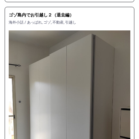
ゴゾ島内でお引越し２（退去編）
海外小話
/
あっぱれ
,
ゴゾ
,
不動産
,
引越し