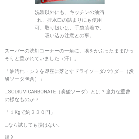
洗濯以外にも、キッチンの油汚
れ、排水口の詰まりにも使用
可。取り扱いは、手袋装着で、
吸い込み注意との事。
スーパーの洗剤コーナーの一角に、埃をかぶったままひっ
そりと置かれていました（汗）。
「
油汚れ・シミを即座に落とすドライソーダパウダー（
炭
酸ソーダ包含
）
」
…SODIUM CARBONATE（炭酸ソーダ）とは？強力な重曹
の様なものか？
「１Kgで約２２０円」
…なら試しても損はない。
購入。