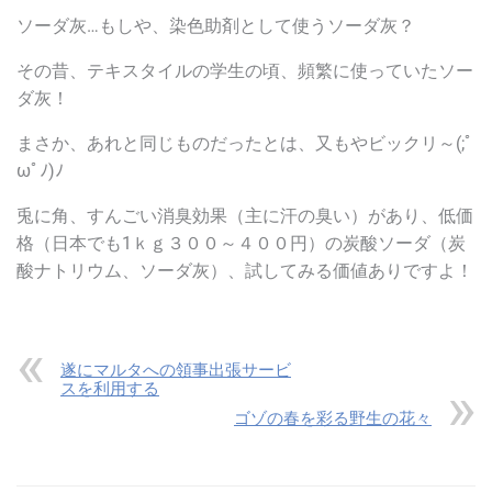
ソーダ灰…もしや、染色助剤として使うソーダ灰？
その昔、テキスタイルの学生の頃、頻繁に使っていたソー
ダ灰！
まさか、あれと同じものだったとは、又もやビックリ～
(;ﾟ
ωﾟﾉ)ﾉ
兎に角、すんごい消臭効果（主に汗の臭い）があり、低価
格（日本でも1ｋｇ３００～４００円）の炭酸ソーダ（炭
酸ナトリウム、ソーダ灰）、試してみる価値ありですよ！
遂にマルタへの領事出張サービ
スを利用する
ゴゾの春を彩る野生の花々