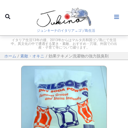
内
容
検
を
索
ス
ジュンキーナのイタリア→ゴゾ島生活
キ
ッ
イタリア生活13年の後、2013年からはマルタ共和国ゴゾ島にて生活
中。異文化の中で遭遇する驚き・素敵、おすすめ・穴場、外国での出
プ
産・子育て等について綴ります。
ホーム
素敵・オキニ
効果テキメン洗濯物の強力脱臭剤