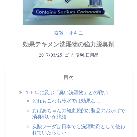
素敵・オキニ
効果テキメン洗濯物の強力脱臭剤
2017/03/25
ゴゾ
,
便利
,
日用品
目次
１６年に及ぶ「臭い洗濯物」との戦い
どれもこれも冷水では効果なし
おばあちゃんの知恵袋的な製品のおかげで
消臭戦いが終結
炭酸ソーダは日本でも洗濯助剤として使わ
れていたらしい