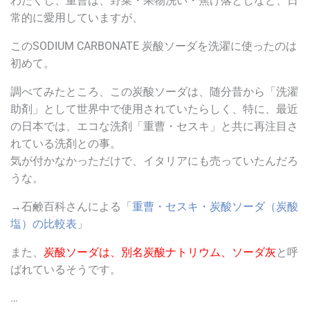
わたくし、重曹は、野菜・果物洗い・焦げ落としなど、日
常的に愛用していますが、
このSODIUM CARBONATE 炭酸ソーダを洗濯に使ったのは
初めて。
調べてみたところ、この炭酸ソーダは、随分昔から「洗濯
助剤」として世界中で使用されていたらしく、特に、最近
の日本では、エコな洗剤「重曹・セスキ」と共に再注目さ
れている洗剤との事。
気が付かなかっただけで、イタリアにも売っていたんだろ
うな。
→石鹸百科さんによる「
重曹・セスキ・炭酸ソーダ（炭酸
塩）の比較表
」
また、
炭酸ソーダは、別名炭酸ナトリウム、ソーダ灰
と呼
ばれているそうです。
…