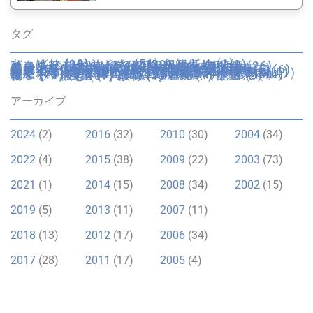
タグ
あっぱれ
(13)
いいね
(51)
お知らせ
(1)
びっくり
(32)
もやもや
(29)
イギリス
(9)
イタリア
(222)
イタリア妊婦生活
(34)
エンターテイメント
(20)
カトリック行事
(26)
カルチャー
(20)
ゴゾ
(93)
サイト
(7)
ショップ
(17)
スペイン
(1)
トリュフ
(3)
フランス
(2)
マルタ
(42)
ミュージアム
(5)
不便
(11)
不動産
(7)
乗物・交通
(16)
仮装
(4)
伝統
(5)
便利
(10)
健康
(19)
回想録
(12)
園芸
(6)
夫のピー太郎
(9)
学校・教育
(24)
容姿
(6)
年末年始
(8)
引越し
(11)
役所・警察
(3)
心が痛む
(1)
思いふける
(8)
成長
(16)
手続き
(6)
日本
(10)
日本里帰り
(20)
日用品
(2)
時間
(2)
歴史
(7)
歴史的建造物
(8)
気候
(25)
海
(13)
湖
(1)
溜息
(19)
物価
(11)
猫
(12)
画材
(1)
病院
(19)
祝う
(21)
穴場
(4)
自動車運転免許
(4)
自然
(14)
菓子
(13)
言語
(9)
跡地
(3)
遺跡
(1)
配送
(5)
食べる・飲む
(37)
骸骨
(1)
アーカイブ
2024
(2)
2016
(32)
2010
(30)
2004
(34)
2022
(4)
2015
(38)
2009
(22)
2003
(73)
2021
(1)
2014
(15)
2008
(34)
2002
(15)
2019
(5)
2013
(11)
2007
(11)
2018
(13)
2012
(17)
2006
(34)
2017
(28)
2011
(17)
2005
(4)