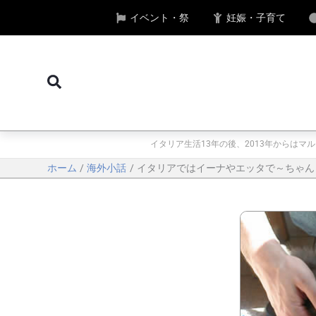
内
イベント・祭
妊娠・子育て
容
を
ス
検
キ
索
ッ
プ
イタリア生活13年の後、2013年からは
ホーム
海外小話
イタリアではイーナやエッタで～ちゃん