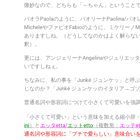
微妙なので、どちらも「～ちゃん」ということ
パオラPaolaのように、パオリーナPaolina/パ
MicheleやファビオFabioのように、ミケリーノM
ありますしね。（どうしてなのかはよく解らな
釈）。
更には、アンジェリーナAngelinaやジュリエッタ
いですしねぇ。
ちなみに、私の事を
「Junké ジュンケッ」
と呼
じなのか？
「Junké ジュンケッのイタリア→ゴ
普通名詞や形容詞につけて小さくて可愛いを強
「小さくて可愛い」という意味を加える縮小辞
ini
）
と
エッタetta
/
エットetto
（複数形：
エッテet
通名詞や形容詞に「プチで愛らしい」意味合い