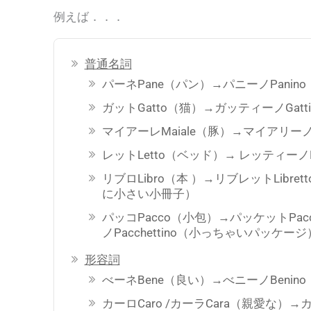
例えば．．．
普通名詞
パーネPane（パン）→パニーノPan
ガットGatto（猫）→ガッティーノGat
マイアーレMaiale（豚）→マイアリーノM
レットLetto（ベッド）→ レッティーノL
リブロLibro（本 ）→リブレットLibre
に小さい小冊子）
パッコPacco（小包）→パッケットPa
ノPacchettino（小っちゃいパッケージ
形容詞
べーネBene（良い）→べニーノBeni
カーロCaro /カーラCara（親愛な）→カ