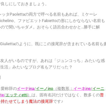
で良しにしておきましょう。
オレッタPaolettaの両方で呼べる名前もあれば、ミケーレ
ichelino、ファビエットFabiettoの形にしかならない名前も
いので聞いちゃダメ。おそらく語呂合わせかと…勝手に解
Giuliettaのように、既にこの接尾辞が含まれている名前も
ぶ友人がいるのですが、あれは
「ジュンコっち」
みたいな感
ゾ生活」
みたいなブログ名もアリだった？
調
・愛称辞の
イーナina
/
イーノino
（複数形：
イーネine
/
イーニ
te
/
エッティetti
）
は、固有名詞だけではなく、数多くの
普
を持たせてしまう魔法の接尾辞
です♪