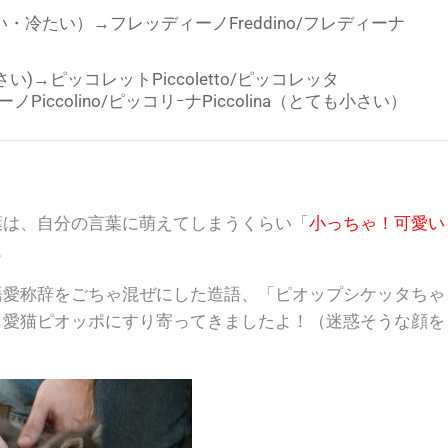
（寒い・冷たい）→フレッディーノFreddino/フレディーナ
（小さい)→ピッコレットPiccoletto/ピッコレッタ
ノPiccolino/ピッコリｰナPiccolina（とても小さい）
葉は、自分の言葉に萌えてしまうくらい「
小っちゃ！可愛い
。
語愛称辞をごちゃ混ぜにした造語、「
ピオップシケッタちゃ
ら愛猫ピオッポにすり寄ってきましたよ！（迷惑そうな顔を