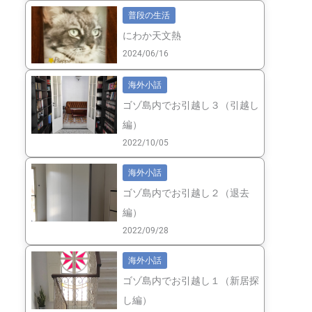
普段の生活
にわか天文熱
2024/06/16
海外小話
ゴゾ島内でお引越し３（引越し
編）
2022/10/05
海外小話
ゴゾ島内でお引越し２（退去
編）
」
2022/09/28
海外小話
ゴゾ島内でお引越し１（新居探
し編）