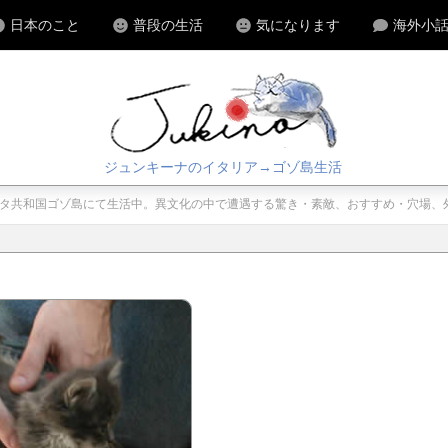
日本のこと
普段の生活
気になります
海外小
ジュンキーナのイタリア→ゴゾ島生活
マルタ共和国ゴゾ島にて生活中。異文化の中で遭遇する驚き・素敵、おすすめ・穴場