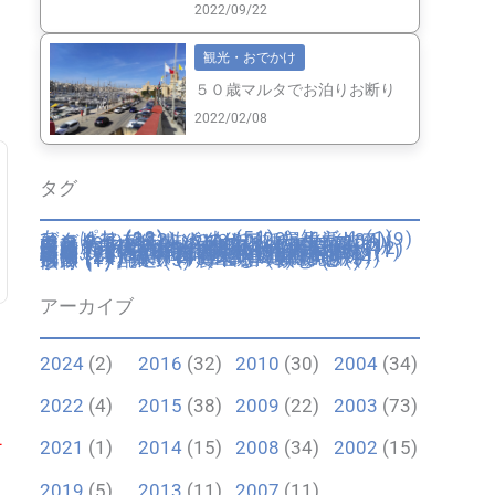
2022/09/22
観光・おでかけ
５０歳マルタでお泊りお断り
2022/02/08
タグ
あっぱれ
(13)
いいね
(51)
お知らせ
(1)
びっくり
(32)
もやもや
(29)
イギリス
(9)
イタリア
(222)
イタリア妊婦生活
(34)
エンターテイメント
(20)
カトリック行事
(26)
カルチャー
(20)
ゴゾ
(93)
サイト
(7)
ショップ
(17)
スペイン
(1)
トリュフ
(3)
フランス
(2)
マルタ
(42)
ミュージアム
(5)
不便
(11)
不動産
(7)
乗物・交通
(16)
仮装
(4)
伝統
(5)
便利
(10)
健康
(19)
回想録
(12)
園芸
(6)
夫のピー太郎
(9)
学校・教育
(24)
容姿
(6)
年末年始
(8)
引越し
(11)
役所・警察
(3)
心が痛む
(1)
思いふける
(8)
成長
(16)
手続き
(6)
日本
(10)
日本里帰り
(20)
日用品
(2)
時間
(2)
歴史
(7)
歴史的建造物
(8)
気候
(25)
海
(13)
湖
(1)
溜息
(19)
物価
(11)
猫
(12)
画材
(1)
病院
(19)
祝う
(21)
穴場
(4)
自動車運転免許
(4)
自然
(14)
菓子
(13)
言語
(9)
跡地
(3)
遺跡
(1)
配送
(5)
食べる・飲む
(37)
骸骨
(1)
アーカイブ
2024
(2)
2016
(32)
2010
(30)
2004
(34)
2022
(4)
2015
(38)
2009
(22)
2003
(73)
ナ
2021
(1)
2014
(15)
2008
(34)
2002
(15)
2019
(5)
2013
(11)
2007
(11)