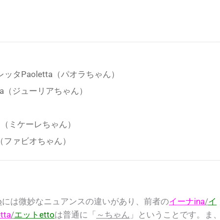
オレッタPaoletta（パオラちゃん）
etta（ジューリアちゃん）
ino（ミケーレちゃん）
to（ファビオちゃん）
o
には微妙なニュアンスの違いがあり、前者の
イーナina
/
イ
ta
/
エットetto
は普通に
「
～ちゃん
」
ということです。ま