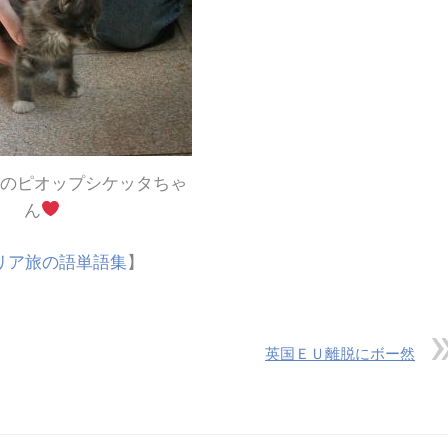
のピオップシケッタちゃ
ん
リア旅の語単語集
】
英国ＥＵ離脱にボー然