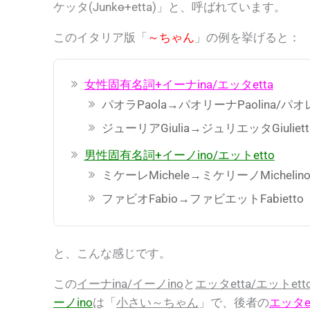
ケッタ(Junk
o
+etta)」
と、呼ばれています。
このイタリア版「
～ちゃん
」の例を挙げると：
女性固有名詞+イーナina/エッタetta
パオラPaola→パオリーナPaolina/パ
ジューリアGiulia→ジュリエッタGiuli
男性固有名詞+イーノino/エットetto
ミケーレMichele→ミケリーノMichel
ファビオFabio→ファビエットFabiet
と、こんな感じです。
この
イーナina/イーノino
と
エッタetta/エットett
ーノino
は
「
小さい～ちゃん
」
で、後者の
エッタet